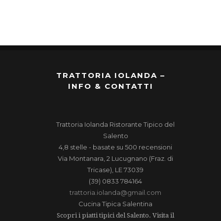
TRATTORIA IOLANDA –
INFO & CONTATTI
Trattoria Iolanda
Ristorante Tipico del
Salento
4,8
stelle - basate su
500
recensioni
Via Montanara, 2
Lucugnano (Fraz. di
Tricase)
,
LE
73039
(39) 0833 784164
trattoria.iolanda@gmail.com
Cucina Tipica Salentina
Scopri i piatti tipici del Salento. Visita il