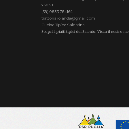
73039
(39) 0833 784164
trattoria.iolanda@gmail.com
Cucina Tipica Salentina
Scopri i piatti tipici del Salento. Visita il
nostro m