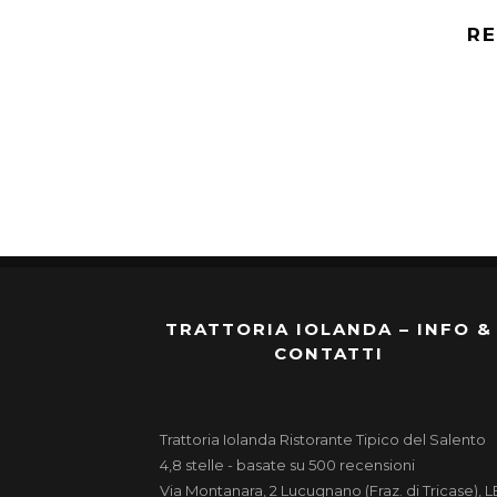
RE
TRATTORIA IOLANDA – INFO &
CONTATTI
Trattoria Iolanda
Ristorante Tipico del Salento
4,8
stelle - basate su
500
recensioni
Via Montanara, 2
Lucugnano (Fraz. di Tricase)
,
L