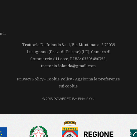
enù
.
Trattoria Da Iolanda S.r.l, Via Montanara, 2 73039
Lucugnano (Fraz. di Tricase) (LE), Camera di
Commercio di Lecce, P.IVA: 03395480753,
trattoria.iolanda@gmail.com
Privacy Policy
-
Cookie Policy
-
Aggiorna le preferenze
sui cookie
© 2016 POWERED BY
ENVISION